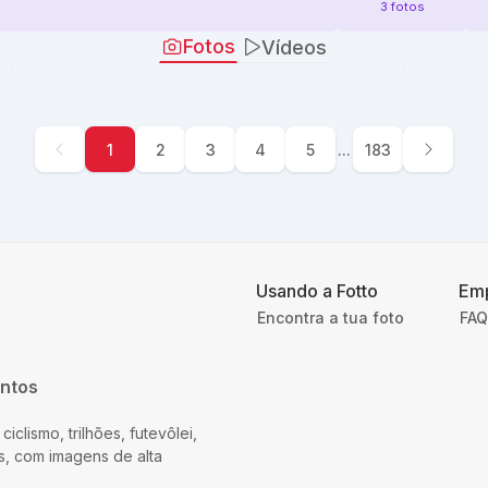
3 fotos
Fotos
Vídeos
1
2
3
4
5
...
183
Usando a Fotto
Em
Encontra a tua foto
FAQ
entos
iclismo, trilhões, futevôlei,
s, com imagens de alta