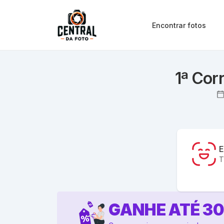
Encontrar fotos
1ª Cor
E
T
GANHE ATÉ
3