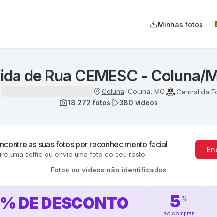
Minhas fotos
rida de Rua CEMESC - Coluna/
Coluna
Coluna, MG
•
Central da F
18 272
fotos
380
vídeos
ncontre as suas fotos por reconhecimento facial
En
ire uma selfie ou envie uma foto do seu rosto.
Fotos ou vídeos não identificados
5
0
%
DE DESCONTO
%
ao comprar