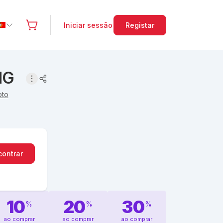
Iniciar sessão
Registar
MG
oto
contrar
10
20
30
%
%
%
ao comprar
ao comprar
ao comprar